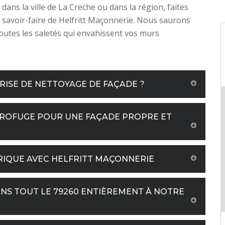
dans la ville de La Creche ou dans la région, faites
 savoir-faire de Helfritt Maçonnerie. Nous saurons
outes les saletés qui envahissent vos murs
RISE DE NETTOYAGE DE FAÇADE ?
DROFUGE POUR UNE FAÇADE PROPRE ET
RIQUE AVEC HELFRITT MAÇONNERIE
NS TOUT LE 79260 ENTIÈREMENT À NOTRE