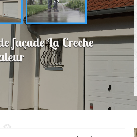
79
 de façade La Creche
aleur