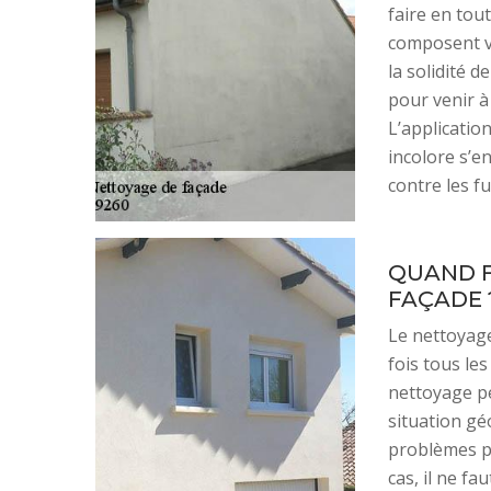
faire en tou
composent vo
la solidité d
pour venir à
L’applicatio
incolore s’e
contre les f
QUAND F
FAÇADE 
Le nettoyag
fois tous le
nettoyage peu
situation gé
problèmes pe
cas, il ne fa