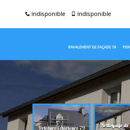
indisponible
indisponible
RAVALEMENT DE FAÇADE 79
PEI
t de façade
Nettoyage de
Peinture Extérieure 79