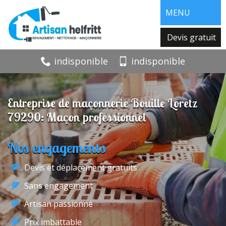
MENU
Devis gratuit
indisponible
indisponible
Entreprise de maçonnerie Bouille Loretz
79290: Maçon professionnel
Nos engagements
Devis et déplacement gratuits
Sans engagement
Artisan passionné
Prix imbattable