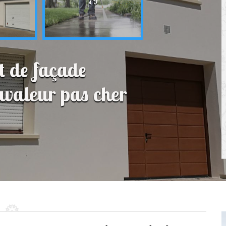
79
t de façade
avaleur pas cher