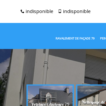
indisponible
indisponible
RAVALEMENT DE FAÇADE 79
PEI
t de façade
Nettoyage de
Peinture Extérieure 79