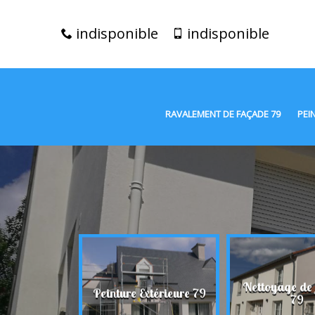
indisponible
indisponible
RAVALEMENT DE FAÇADE 79
PEI
t de façade
Nettoyage de
Peinture Extérieure 79
79
79