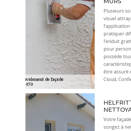
MURS
Plusieurs so
visuel attra
l’applicatio
pratiquer dif
l’enduit grat
pour personn
possède tout
caractéristi
être assuré 
Cloud, Confi
HELFRIT
NETTOYA
Votre façade
songez à net