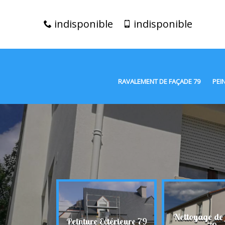
indisponible
indisponible
RAVALEMENT DE FAÇADE 79
PEI
t de façade
Nettoyage de
Peinture Extérieure 79