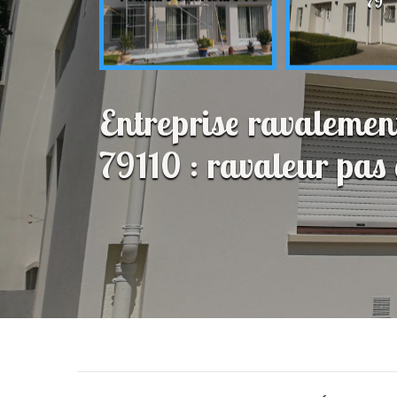
79
79
Entreprise ravalemen
79110 : ravaleur pas 