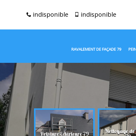
indisponible
indisponible
RAVALEMENT DE FAÇADE 79
PEI
t de façade
Nettoyage de
Peinture Extérieure 79