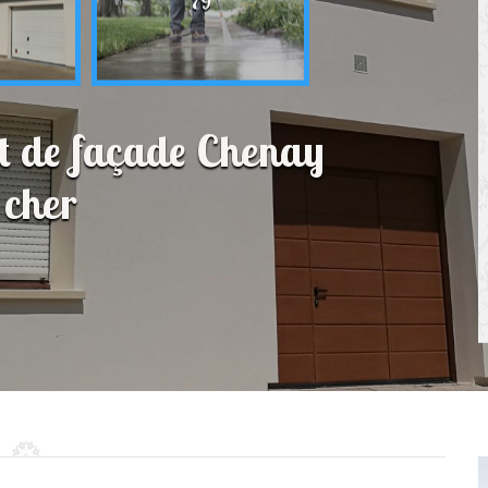
79
t de façade Chenay
 cher