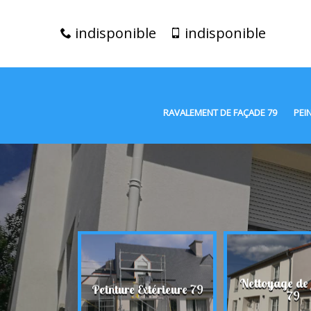
indisponible
indisponible
RAVALEMENT DE FAÇADE 79
PEI
t de façade
Nettoyage de
Peinture Extérieure 79
79
79