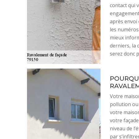
contact qui v
engagement.
après envoi
les numéros 
mieux inform
derniers, la
serez donc p
POURQUO
RAVALEM
Votre maison
pollution ou 
votre maison
votre façade
niveau de l’é
par s’infiltr