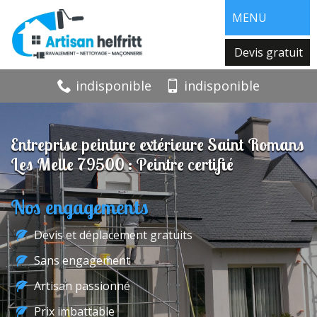
MENU
Devis gratuit
indisponible
indisponible
Entreprise peinture extérieure Saint Romans
Les Melle 79500 : Peintre certifié
Nos engagements
Devis et déplacement gratuits
Sans engagement
Artisan passionné
Prix imbattable