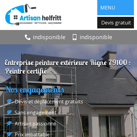
MENU
Devis gratuit
indisponible
indisponible
Entreprise peinture extérieure Rigne 79100 :
Peintre certifié
Nos engagements
Devis et déplacement gratuits
Sans engagement
Artisan passionné
Prix imbattable