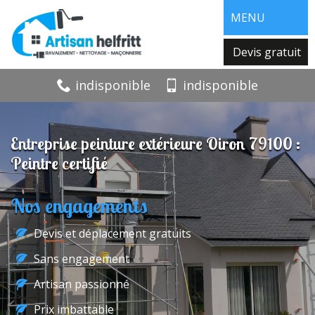
MENU
Devis gratuit
indisponible
indisponible
Entreprise peinture extérieure Oiron 79100 :
Peintre certifié
Nos engagements
Devis et déplacement gratuits
Sans engagement
Artisan passionné
Prix imbattable