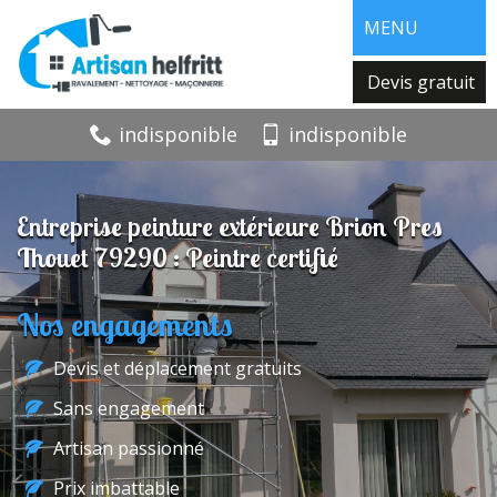
MENU
Devis gratuit
indisponible
indisponible
Entreprise peinture extérieure Brion Pres
Thouet 79290 : Peintre certifié
Nos engagements
Devis et déplacement gratuits
Sans engagement
Artisan passionné
Prix imbattable