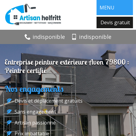
MENU
Devis gratuit
indisponible
indisponible
Entreprise peinture extérieure Avon 79800 :
Peintre certifié
Nos engagements
Devis et déplacement gratuits
Sans engagement
Artisan passionné
Prix imbattable