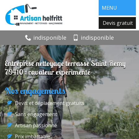
MENU
Devis gratuit
indisponible
indisponible
Entreprise nettoyage terrasse Saint Remy
79410 : ravaleur expérimenté
Nos engagements
Devis et déplacement gratuits
Sans engagement
Artisan passionné
Prix imbattable