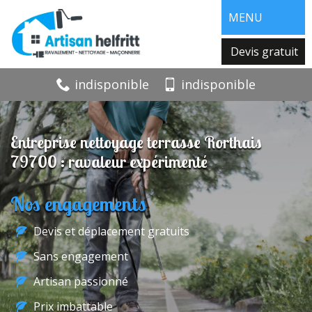
MENU
Devis gratuit
indisponible
indisponible
Entreprise nettoyage terrasse Rorthais
79700 : ravaleur expérimenté
Nos engagements
Devis et déplacement gratuits
Sans engagement
Artisan passionné
Prix imbattable