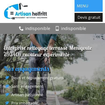
MENU
Devis gratuit
indisponible
indisponible
Entreprise nettoyage terrasse Menigoute
79340 : ravaleur expérimenté
Nos engagements
Devis et déplacement gratuits
Sans engagement
Artisan passionné
Prix imbattable