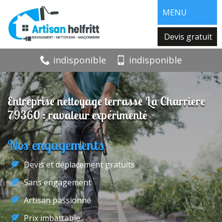
MENU
Devis gratuit
indisponible
indisponible
Entreprise nettoyage terrasse La Charriere
79360 : ravaleur expérimenté
Nos engagements
Devis et déplacement gratuits
Sans engagement
Artisan passionné
Prix imbattable