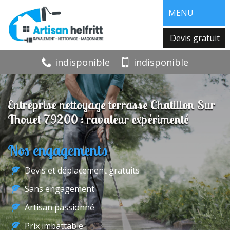
MENU
Devis gratuit
indisponible
indisponible
Entreprise nettoyage terrasse Chatillon Sur
Thouet 79200 : ravaleur expérimenté
Nos engagements
Devis et déplacement gratuits
Sans engagement
Artisan passionné
Prix imbattable