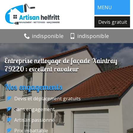
MENU
Devis gratuit
indisponible
indisponible
Entreprise nettoyage de façade Xaintray
79220 : excellent ravaleur
Nos engagements
Devis et déplacement gratuits
Sans engagement
Artisan passionné
Prix imbattable