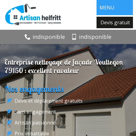
MENU
Devis gratuit
indisponible
indisponible
Entreprise nettoyage de façade Voultegon
79150 : excellent ravaleur
Nos engagements
Devis et déplacement gratuits
Sans engagement
Artisan passionné
Prix imbattable