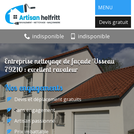
MENU
Devis gratuit
indisponible
indisponible
Entreprise nettoyage de façade Usseau
79210 : excellent ravaleur
Nos engagements
Devis et déplacement gratuits
Sans engagement
Artisan passionné
Prix imbattable