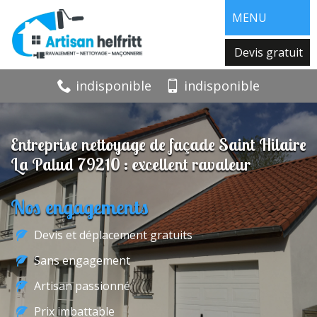
MENU
Devis gratuit
indisponible
indisponible
Entreprise nettoyage de façade Saint Hilaire
La Palud 79210 : excellent ravaleur
Nos engagements
Devis et déplacement gratuits
Sans engagement
Artisan passionné
Prix imbattable