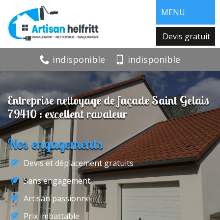
MENU
Devis gratuit
indisponible
indisponible
Entreprise nettoyage de façade Saint Gelais
79410 : excellent ravaleur
Nos engagements
Devis et déplacement gratuits
Sans engagement
Artisan passionné
Prix imbattable