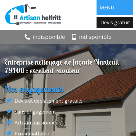
MENU
Devis gratuit
indisponible
indisponible
Entreprise nettoyage de façade Nanteuil
79400 : excellent ravaleur
Nos engagements
Devis et déplacement gratuits
Sans engagement
Artisan passionné
Prix imbattable