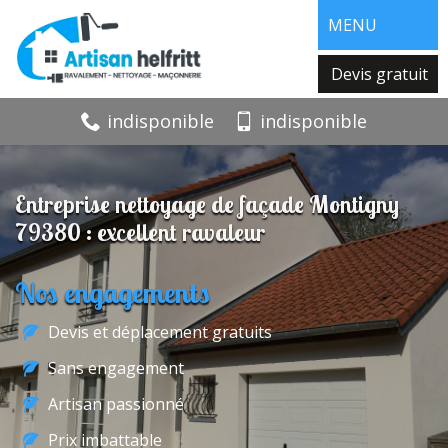
MENU
Devis gratuit
indisponible
indisponible
Entreprise nettoyage de façade Montigny
79380 : excellent ravaleur
Nos engagements
Devis et déplacement gratuits
Sans engagement
Artisan passionné
Prix imbattable