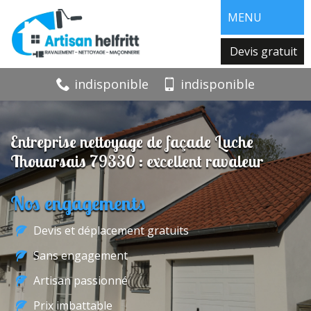
MENU
Devis gratuit
indisponible
indisponible
Entreprise nettoyage de façade Luche
Thouarsais 79330 : excellent ravaleur
Nos engagements
Devis et déplacement gratuits
Sans engagement
Artisan passionné
Prix imbattable