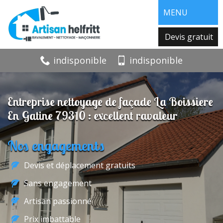
MENU
Devis gratuit
indisponible
indisponible
Entreprise nettoyage de façade La Boissiere
En Gatine 79310 : excellent ravaleur
Nos engagements
Devis et déplacement gratuits
Sans engagement
Artisan passionné
Prix imbattable