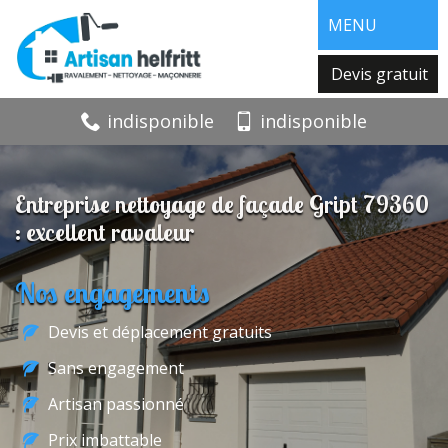
MENU
Devis gratuit
indisponible
indisponible
Entreprise nettoyage de façade Gript 79360
: excellent ravaleur
Nos engagements
Devis et déplacement gratuits
Sans engagement
Artisan passionné
Prix imbattable