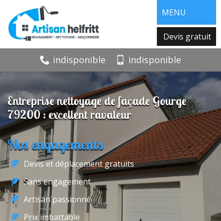
MENU
Devis gratuit
indisponible
indisponible
Entreprise nettoyage de façade Gourge
79200 : excellent ravaleur
Nos engagements
Devis et déplacement gratuits
Sans engagement
Artisan passionné
Prix imbattable