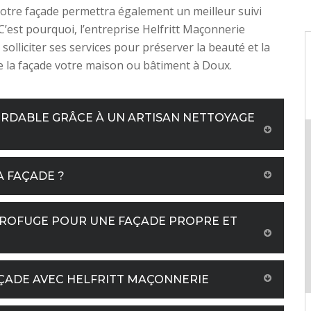
votre façade permettra également un meilleur suivi
 C’est pourquoi, l’entreprise Helfritt Maçonnerie
 solliciter ses services pour préserver la beauté et la
e la façade votre maison ou bâtiment à Doux.
ORDABLE GRÂCE À UN ARTISAN NETTOYAGE
A FAÇADE ?
DROFUGE POUR UNE FAÇADE PROPRE ET
AÇADE AVEC HELFRITT MAÇONNERIE