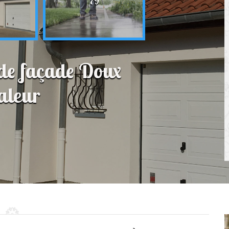
79
 de façade Doux
aleur