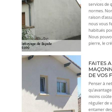
services de 
normes. Non
raison d’ass
nous vous fe
habitués pou
Nous pouvons
pierre, le cr
FAITES A
MAÇONNE
DE VOS 
Penser à net
qu’avantageu
moins coûteu
régulier de v
entamer des 