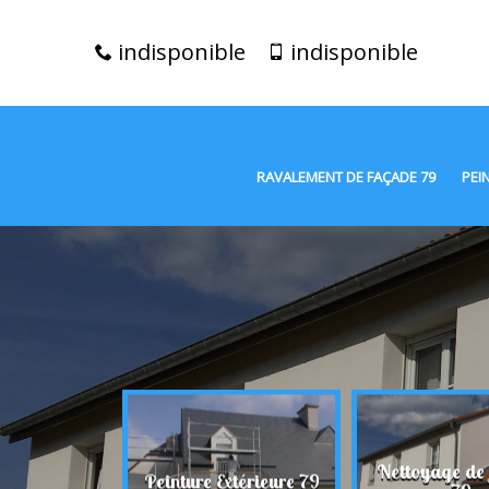
indisponible
indisponible
RAVALEMENT DE FAÇADE 79
PEI
t de façade
Nettoyage de
Peinture Extérieure 79