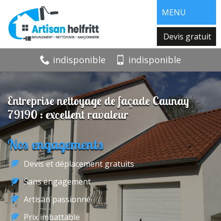
MENU
Devis gratuit
indisponible
indisponible
Entreprise nettoyage de façade Caunay
79190 : excellent ravaleur
Nos engagements
Devis et déplacement gratuits
Sans engagement
Artisan passionné
Prix imbattable