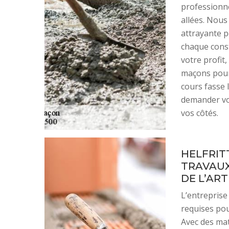
professionne
allées. Nous 
attrayante 
chaque const
votre profit,
maçons pour 
cours fasse 
demander vos
vos côtés.
HELFRIT
TRAVAUX
DE L’ART
L’entreprise
requises pou
Avec des mat