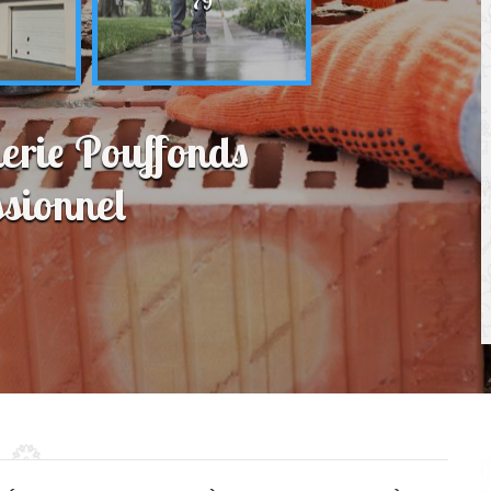
79
erie Pouffonds
sionnel