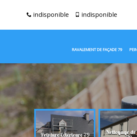
indisponible
indisponible
RAVALEMENT DE FAÇADE 79
PEI
t de façade
Nettoyage de
Peinture Extérieure 79