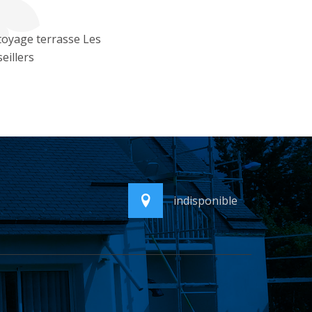
oyage terrasse Les
eillers
indisponible