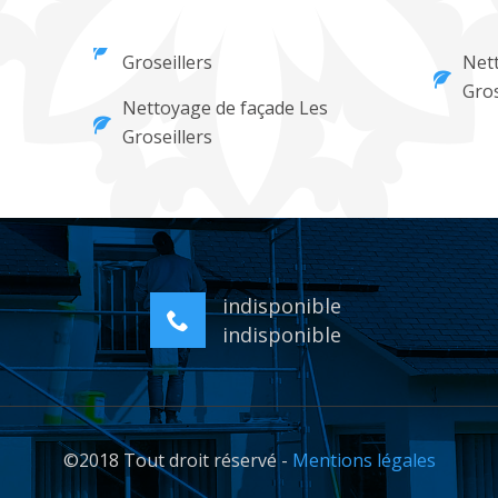
Groseillers
Nett
Gros
Nettoyage de façade Les
Groseillers
indisponible
indisponible
©2018 Tout droit réservé -
Mentions légales