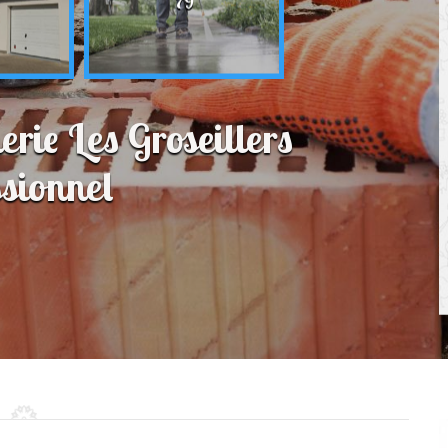
79
rie Les Groseillers
sionnel