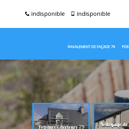
indisponible
indisponible
RAVALEMENT DE FAÇADE 79
PEI
t de façade
Nettoyage de
Peinture Extérieure 79