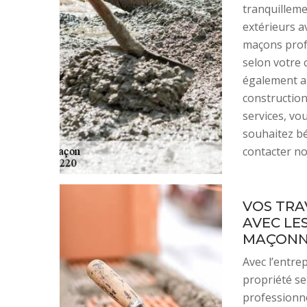
tranquilleme
extérieurs a
maçons profe
selon votre 
également a
construction
services, vou
souhaitez bén
contacter no
VOS TRA
AVEC LES
MAÇONN
Avec l’entre
propriété se
professionne