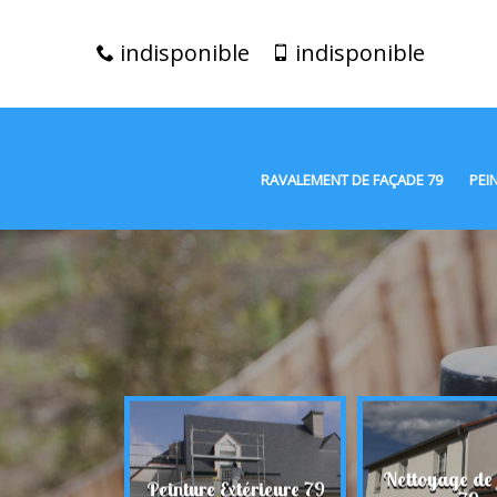
indisponible
indisponible
RAVALEMENT DE FAÇADE 79
PEI
t de façade
Nettoyage de
Peinture Extérieure 79