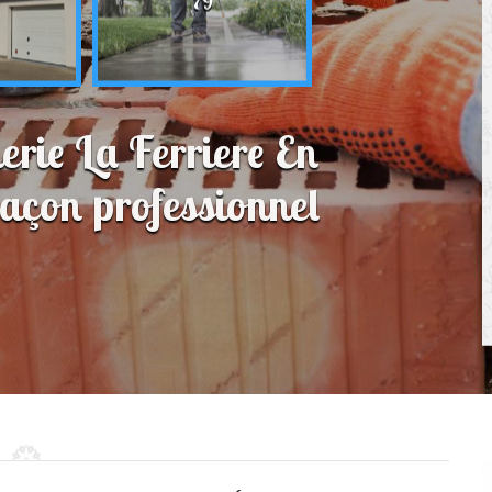
79
erie La Ferriere En
çon professionnel