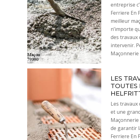
entreprise c’
Ferriere En 
meilleur maç
n’importe qu
des travaux 
intervenir. P
Maçonnerie v
LES TRA
TOUTES 
HELFRIT
Les travaux
et une grande
Maçonnerie g
de garantir l
Ferriere En 