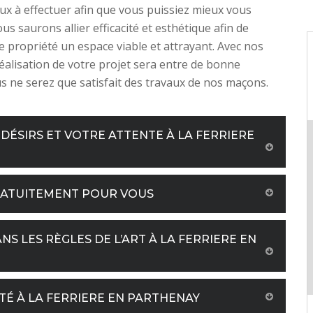
aux à effectuer afin que vous puissiez mieux vous
us saurons allier efficacité et esthétique afin de
re propriété un espace viable et attrayant. Avec nos
 réalisation de votre projet sera entre de bonne
s ne serez que satisfait des travaux de nos maçons.
DÉSIRS ET VOTRE ATTENTE À LA FERRIERE
RATUITEMENT POUR VOUS
S LES RÈGLES DE L’ART À LA FERRIERE EN
TÉ À LA FERRIERE EN PARTHENAY