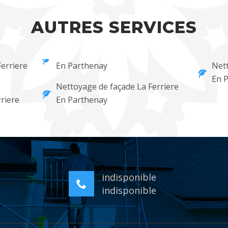
AUTRES SERVICES
erriere
En Parthenay
Nett
En 
Nettoyage de façade La Ferriere
rriere
En Parthenay
indisponible
indisponible