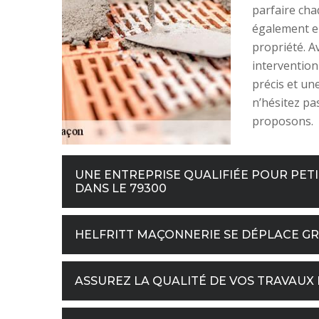
parfaire cha
également en
propriété. A
intervention
précis et une
n’hésitez pa
proposons.
UNE ENTREPRISE QUALIFIÉE POUR PET
DANS LE 79300
HELFRITT MAÇONNERIE SE DÉPLACE G
ASSUREZ LA QUALITÉ DE VOS TRAVAUX