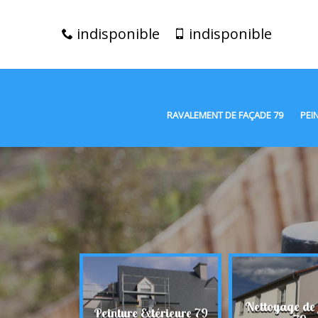
indisponible
indisponible
RAVALEMENT DE FAÇADE 79
PEI
t de façade
Nettoyage de
Peinture Extérieure 79