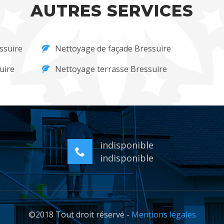
AUTRES SERVICES
ssuire
Nettoyage de façade Bressuire
uire
Nettoyage terrasse Bressuire
indisponible
indisponible
©2018 Tout droit réservé -
Mentions légales