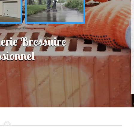
79
erie Bressuire
sionnel