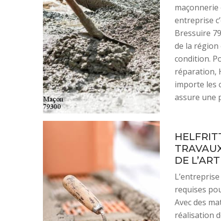
maçonnerie c
entreprise c’
Bressuire 79
de la région
condition. P
réparation, 
importe les 
assure une p
HELFRIT
TRAVAUX
DE L’ART
L’entreprise
requises pou
Avec des mat
réalisation 